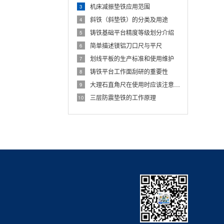
机床减振垫铁应用范围
3
斜铁（斜垫铁）的分类及用途
4
铸铁基础平台精度等级划分介绍
5
简单描述镁铝刀口尺与平尺
6
划线平板的生产标准和使用维护
7
铸铁平台工作面刮研的重要性
8
大理石直角尺在使用时应该注意些什么
9
三层防震垫铁的工作原理
10