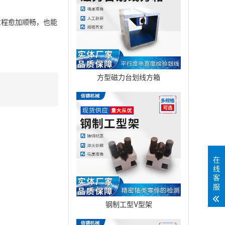
程愈加顺畅，也能
方型磁力台划线方箱
在
线
客
服
钢制工型V型架