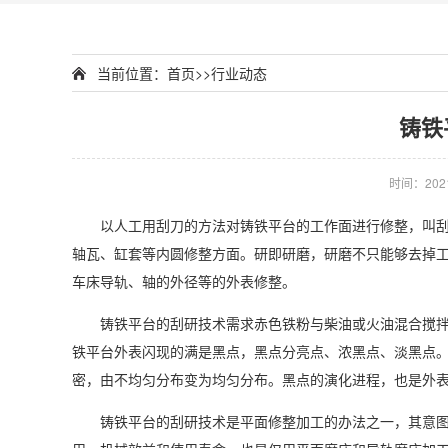
当前位置：
首页
>>
行业动态
铸铁
时间：2021
以人工用刮刀的方法对铸铁平台的工作面进行修整，叫刮研
轴瓦、缸套等内圆修整方面。研即研磨，研磨不只能够去掉
车床导轨、轴的外径等的外表修整。
铸铁平台的刮研技术需求赤色铁粉与柴油或火油混合搅拌，
铁平台外表闪现的满是黑点，黑点分亮点、浓黑点、淡黑点。
密，由不均匀分布变为均匀分布。黑点的演化进程，也是外
铸铁平台的刮研技术是平面修整加工的办法之一，其意图是