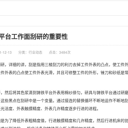
平台工作面刮研的重要性
-12-13
分类：行业动态
点击：3484次
，详细的讲，刮是指用三棱刮刀的利刃去掉工件外表的凸点，使工件外
工件外表的凸点使工件外表光滑，并且可修整工件的外形，锉刀和砂纸是
然后将其色浆滴到铸铁平台外表用棉纱搽匀，研具与铸铁平台通过研磨
这些黑点在刮研中是一个变量。通过接连的替换循环不断地运作不断地刮
表光洁度、外表触摸精度、外表几许精度逐步行进的进程。
为了降低外表粗糙度值，行进触摸精度和几许精度，然后行进机床的协